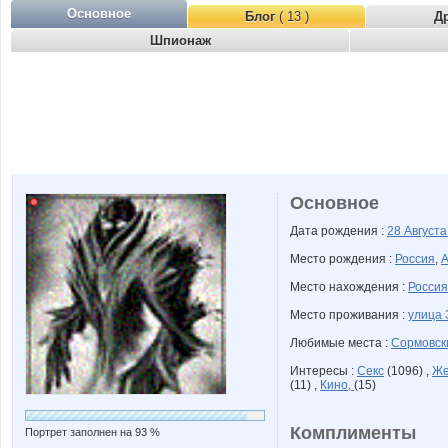
Основное
Блог
( 13 )
Д
Шпионаж
Основное
Дата рождения :
28 Август
Место рождения :
Россия
,
А
Место нахождения :
Россия
Место проживания :
улица 
Любимые места :
Сормовск
Интересы :
Секс
(1096) ,
Ж
(11) ,
Кино,
(15)
Комплименты
Портрет заполнен на 93 %