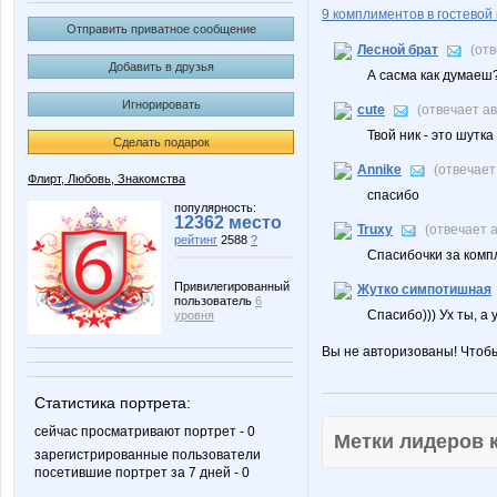
9 комплиментов в гостевой 
Отправить приватное сообщение
Лесной брат
(от
Добавить в друзья
А сасма как думаеш?
Игнорировать
cute
(отвечает а
Твой ник - это шутка
Сделать подарок
Annike
(отвечает
Флирт, Любовь, Знакомства
спасибо
популярность:
12362 место
Truxy
(отвечает 
рейтинг
2588
?
Спасибочки за компл
Привилегированный
Жутко симпотишная
пользователь
6
Спасибо))) Ух ты, а 
уровня
Вы не авторизованы! Чтоб
Статистика портрета:
сейчас просматривают портрет - 0
Метки лидеров
зарегистрированные пользователи
посетившие портрет за 7 дней - 0